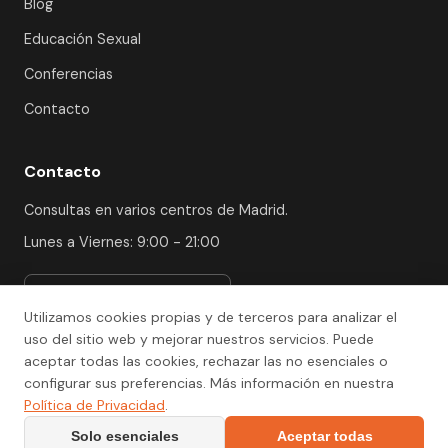
Blog
Educación Sexual
Conferencias
Contacto
Contacto
Consultas en varios centros de Madrid.
Lunes a Viernes: 9:00 - 21:00
Ver centros y solicitar cita
Utilizamos cookies propias y de terceros para analizar el
uso del sitio web y mejorar nuestros servicios. Puede
aceptar todas las cookies, rechazar las no esenciales o
configurar sus preferencias. Más información en nuestra
© 2026 Dr. Carlos Balmori - doctorbalmori.com. Todos los
Política de Privacidad
.
derechos reservados.
Solo esenciales
Aceptar todas
Aviso Legal
Privacidad
Protección de Datos