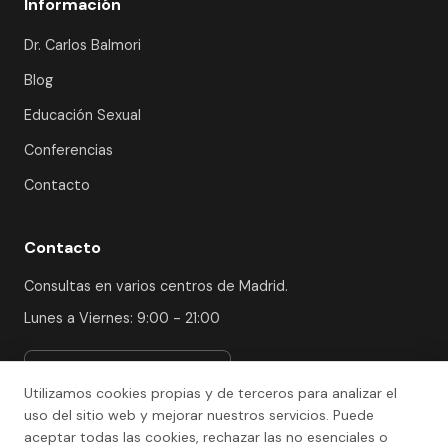
Información
Dr. Carlos Balmori
Blog
Educación Sexual
Conferencias
Contacto
Contacto
Consultas en varios centros de Madrid.
Lunes a Viernes: 9:00 - 21:00
Ver centros y solicitar cita
Utilizamos cookies propias y de terceros para analizar el
uso del sitio web y mejorar nuestros servicios. Puede
aceptar todas las cookies, rechazar las no esenciales o