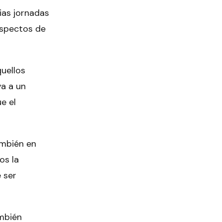
ias jornadas
aspectos de
uellos
va a un
e el
ambién en
os la
 ser
mbién