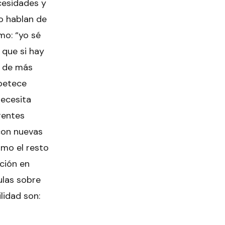
cesidades y
o hablan de
mo: “yo sé
 que si hay
á de más
apetece
necesita
rentes
 con nuevas
omo el resto
ación en
ulas sobre
lidad son: