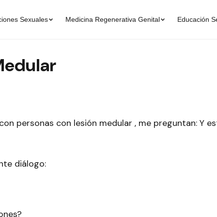
ciones Sexuales
Medicina Regenerativa Genital
Educación S
Medular
con personas con lesión medular , me preguntan: Y e
nte diálogo:
iones?