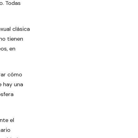
o. Todas
xual clásica
no tienen
os, en
arar cómo
ue hay una
esfera
nte el
sario