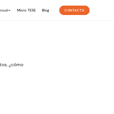
Micro TESE
Blog
CONTACTO
exual
stos, ¿cómo