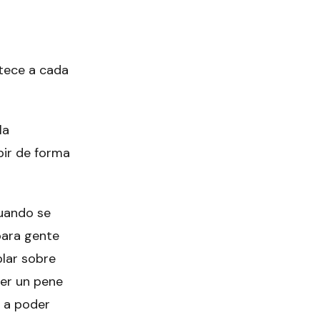
etece a cada
la
bir de forma
cuando se
para gente
blar sobre
ner un pene
s a poder