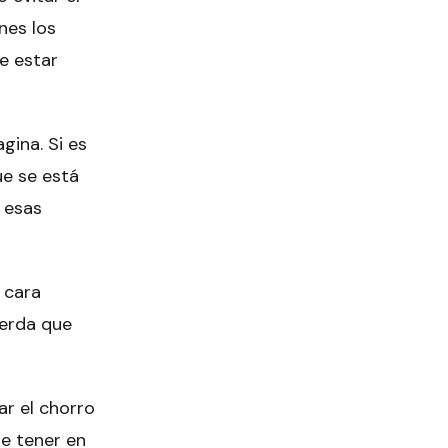
nes los
e estar
gina. Si es
ue se está
 esas
 cara
uerda que
ar el chorro
ue tener en