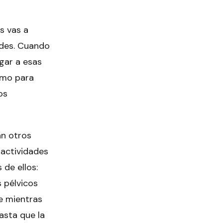
s vas a
ades. Cuando
gar a esas
smo para
os
an otros
 actividades
 de ellos:
 pélvicos
te mientras
asta que la