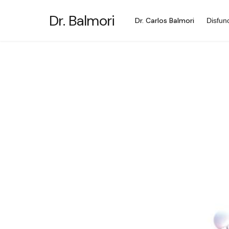
Saltar
Dr. Balmori
al
Dr. Carlos Balmori
Disfun
contenido