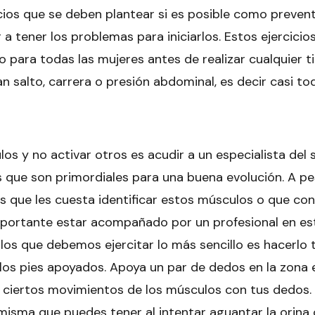
ios que se deben plantear si es posible como prevent
 a tener los problemas para iniciarlos. Estos ejercicio
ico para todas las mujeres antes de realizar cualquier t
 salto, carrera o presión abdominal, es decir casi to
los y no activar otros es acudir a un
especialista del 
s que son primordiales para una buena evolución. A pe
s que les cuesta identificar estos músculos o que con
mportante estar acompañado por un profesional en es
ulos que debemos ejercitar lo más sencillo es hacerl
 los pies apoyados. Apoya un par de dedos en la zona 
tar ciertos movimientos de los músculos con tus dedos.
isma que puedes tener al intentar aguantar la orina o