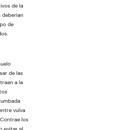
ivos de la
s deberían
ipo de
dos.
suelo
sar de las
traen a la
tos
o tumbada
entre vulva
 Contrae los
 evitar el