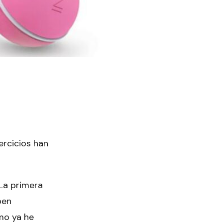
jercicios han
 La primera
ben
omo ya he