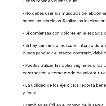
Debes tener en cuenta que:
• No debes usar los músculos del abdomen
haces los ejercicios. Realiza las inspirac
• Si comienzas con dolores en la espalda 
• Si hay cansancio muscular intenso durant
puede producir el efecto contrario, debili
• Puedes utilizar las
bolas vaginales
o los
c
contracción y como modo de valorar tu ev
• La utilidad de los ejercicios reporta ben
y fecal.
• También es útil en el campo de la sexual