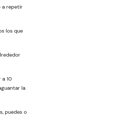
 a repetir
os los que
alrededor
 a 10
aguantar la
as, puedes o