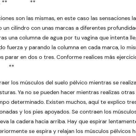
ancio. ** **
iones son las mismas, en este caso las sensaciones la
omo un cilindro con unas marcas a diferentes profundid
as una columna de agua por tu vagina que intenta lle
ndo fuerza y parando la columna en cada marca, lo mi
des parar en dos o tres. Conforme realices más ejercici
** **
raer los músculos del suelo pélvico mientras se realiz
sturas. Ya no se pueden hacer mientras realizas otras
mpo determinado. Existen muchos, aquí te explico tres
ionadas y los pies apoyados. Se contraen los músculos
leva la cadera hacia arriba. Hay que espirar lentamen
eriormente se espira y relajan los músculos pélvicos h