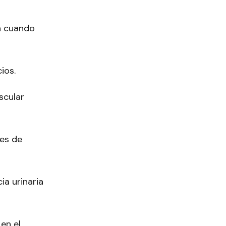
n cuando
ios.
scular
nes de
ia urinaria
en el