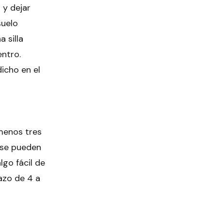
 y dejar
suelo
 silla
entro.
icho en el
 menos tres
o se pueden
go fácil de
azo de 4 a